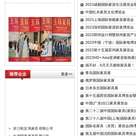
2023成都国际家居生活展览
中国红木家具文化博览会
2023上海国际智能家居展览会
2023深圳国际家居软装博览会
2023郑州设计周暨郑州家居产
2023中国（宁波）国际家电博
2023第十五届苏州家具展览会
2023HD+ Asia亚洲家居装饰
搞不好，6月天天都有家具展！
青岛国际家具展
推荐企业
更多>>
俄罗斯国际家具展
日本东京国际家具展
第十五届西安国际家具博览会
中国(广东)出口家具展览会
第二十二届中国国际家具(浦东)
第三十八届中国(上海)国际家具
国际名家具（东莞）展览会(秋季
浙江欧宜风家具有限公司
第五届中国沈阳国际家具博览
台州镁境家居有限公司