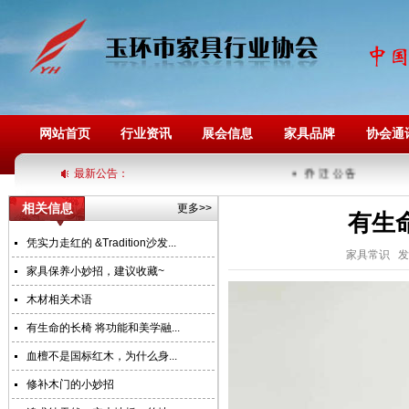
网站首页
行业资讯
展会信息
家具品牌
协会通
最新公告：
乔 迁 公 告
相关信息
更多>>
有生
凭实力走红的 &Tradition沙发...
家具常识 发布
家具保养小妙招，建议收藏~
木材相关术语
有生命的长椅 将功能和美学融...
血檀不是国标红木，为什么身...
修补木门的小妙招