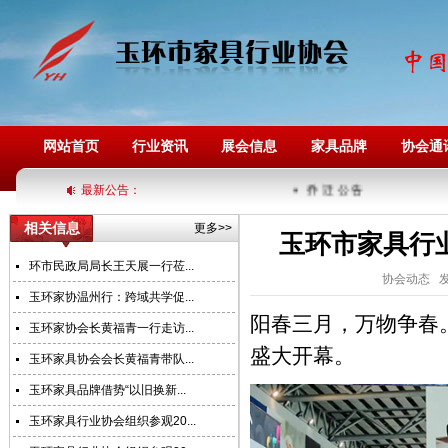
网站首页
行业资讯
展会信息
家具品牌
协会通
最新公告：
乔 迁 公 告
相关信息
更多>>
玉环市家具行
环市民政局局长王天展一行莅...
协会动态 发
玉环家协温州行：跨域共学促...
阳春三月，万物争春。
玉环家协会长黄福青一行走访...
盛大开幕。
玉环家具协会会长黄福青带队...
玉环家具品牌借势“以旧换新...
玉环家具行业协会组织参观20...